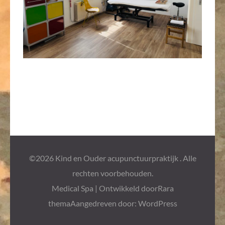
©2026
Kind en Ouder acupunctuurpraktijk
. Alle
rechten voorbehouden.
Medical Spa | Ontwikkeld door
Rara
thema
Aangedreven door:
WordPress