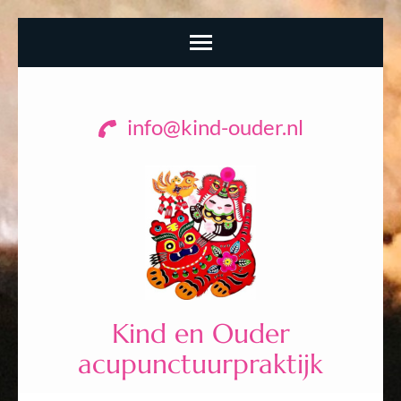
Ga
naar
info@kind-ouder.nl
inhoud
(Druk
enter)
Kind en Ouder
acupunctuurpraktijk